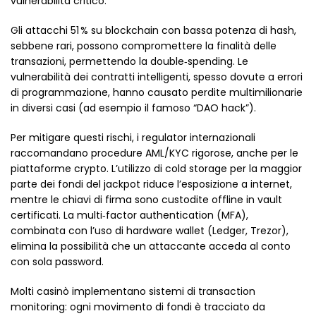
vulnerabilità critico.
Gli attacchi 51 % su blockchain con bassa potenza di hash,
sebbene rari, possono compromettere la finalità delle
transazioni, permettendo la double‑spending. Le
vulnerabilità dei contratti intelligenti, spesso dovute a errori
di programmazione, hanno causato perdite multimilionarie
in diversi casi (ad esempio il famoso “DAO hack”).
Per mitigare questi rischi, i regulator internazionali
raccomandano procedure AML/KYC rigorose, anche per le
piattaforme crypto. L’utilizzo di cold storage per la maggior
parte dei fondi del jackpot riduce l’esposizione a internet,
mentre le chiavi di firma sono custodite offline in vault
certificati. La multi‑factor authentication (MFA),
combinata con l’uso di hardware wallet (Ledger, Trezor),
elimina la possibilità che un attaccante acceda al conto
con sola password.
Molti casinò implementano sistemi di transaction
monitoring: ogni movimento di fondi è tracciato da