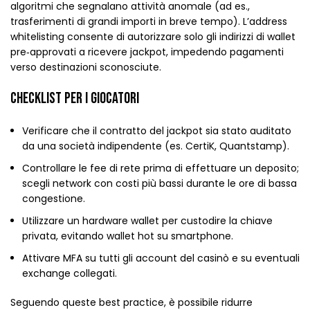
algoritmi che segnalano attività anomale (ad es.,
trasferimenti di grandi importi in breve tempo). L’address
whitelisting consente di autorizzare solo gli indirizzi di wallet
pre‑approvati a ricevere jackpot, impedendo pagamenti
verso destinazioni sconosciute.
Checklist per i giocatori
Verificare che il contratto del jackpot sia stato auditato
da una società indipendente (es. CertiK, Quantstamp).
Controllare le fee di rete prima di effettuare un deposito;
scegli network con costi più bassi durante le ore di bassa
congestione.
Utilizzare un hardware wallet per custodire la chiave
privata, evitando wallet hot su smartphone.
Attivare MFA su tutti gli account del casinò e su eventuali
exchange collegati.
Seguendo queste best practice, è possibile ridurre