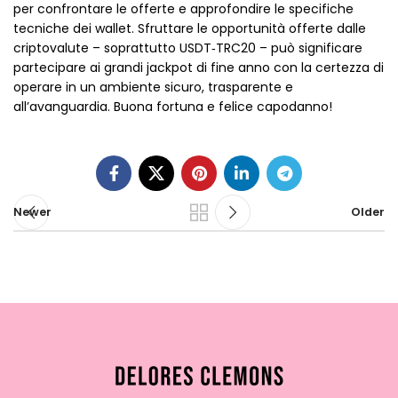
per confrontare le offerte e approfondire le specifiche
tecniche dei wallet. Sfruttare le opportunità offerte dalle
criptovalute – soprattutto USDT‑TRC20 – può significare
partecipare ai grandi jackpot di fine anno con la certezza di
operare in un ambiente sicuro, trasparente e
all’avanguardia. Buona fortuna e felice capodanno!
Newer
Older