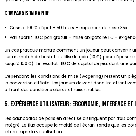
Comparaison rapide
Casino : 100 % dépôt + 50 tours – exigences de mise 35x.
Pari sportif : 10 € pari gratuit – mise obligatoire 1 € – exigen
Un cas pratique montre comment un joueur peut convertir un pa
sur un match de basket, il utilise le gain (10 €) pour dépose
jusqu’à 100 €). Le résultat : 110 € de capital de jeu, dont une pa
Cependant, les conditions de mise (wagering) restent un pièg
la conversion difficile. Les joueurs doivent donc lire attenti
offrent des conditions claires et raisonnables.
5. Expérience utilisateur : ergonomie, interface et
Les dashboards de paris en direct se distinguent par trois comp
intégré. Le flux occupe la moitié de l’écran, tandis que les 
interrompre la visualisation.