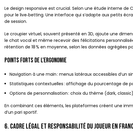
Le design responsive est crucial. Selon une étude interne de
pour le live‑betting. Une interface qui s’adapte aux petits éc
de session.
Le croupier virtuel, souvent présenté en 3D, ajoute une dimen
le chat vocal et même recevoir des félicitations personnalis
rétention de 18 % en moyenne, selon les données agrégées par
Points forts de l’ergonomie
Navigation à une main : menus latéraux accessibles d’un si
Statistiques contextuelles : affichage du pourcentage de p
Options de personnalisation : choix du thème (dark, classi
En combinant ces éléments, les plateformes créent une immers
d’un pari sportif.
6. Cadre légal et responsabilité du joueur en Fran