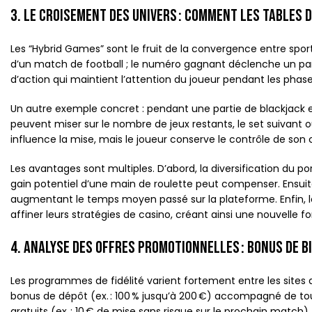
3. Le croisement des univers : comment les tables d
Les “Hybrid Games” sont le fruit de la convergence entre spor
d’un match de football ; le numéro gagnant déclenche un par
d’action qui maintient l’attention du joueur pendant les phas
Un autre exemple concret : pendant une partie de blackjack en
peuvent miser sur le nombre de jeux restants, le set suivant
influence la mise, mais le joueur conserve le contrôle de son c
Les avantages sont multiples. D’abord, la diversification du porte
gain potentiel d’une main de roulette peut compenser. Ensui
augmentant le temps moyen passé sur la plateforme. Enfin, l
affiner leurs stratégies de casino, créant ainsi une nouvelle fo
4. Analyse des offres promotionnelles : bonus de b
Les programmes de fidélité varient fortement entre les sites 
bonus de dépôt (ex. : 100 % jusqu’à 200 €) accompagné de tour
gratuits (ex. : 10 € de mise sans risque sur le prochain match).